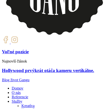
Voľné pozície
Najnovší článok
Hollywood prvýkrát otáča kameru vertikálne.
Blog život Gangu
Domov
O nás
Referencie
Služby
Kreatíva