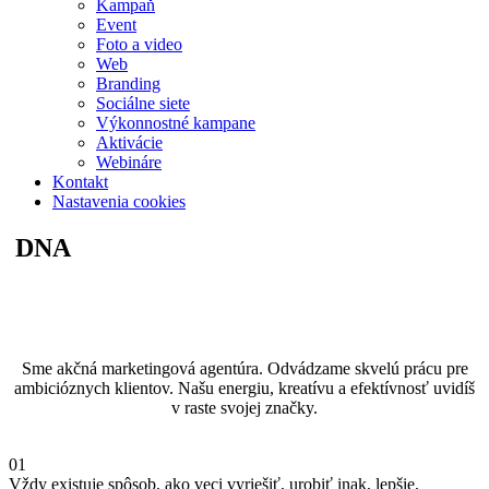
Kampaň
Event
Foto a video
Web
Branding
Sociálne siete
Výkonnostné kampane
Aktivácie
Webináre
Kontakt
Nastavenia cookies
DNA
Sme akčná marketingová agentúra. Odvádzame skvelú prácu pre
ambicióznych klientov. Našu energiu, kreatívu a efektívnosť uvidíš
v raste svojej značky.
01
Vždy existuje spôsob, ako veci vyriešiť, urobiť inak, lepšie,