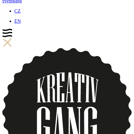
eventgang
CZ
EN