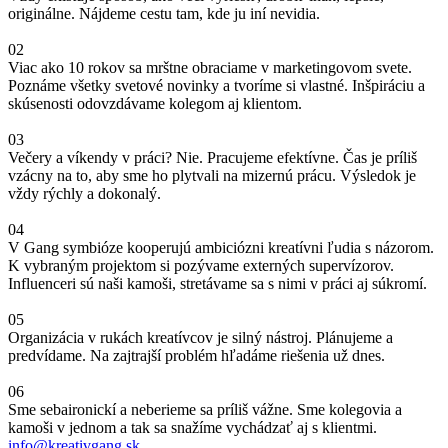
originálne. Nájdeme cestu tam, kde ju iní nevidia.
02
Viac ako 10 rokov sa mrštne obraciame v marketingovom svete.
Poznáme všetky svetové novinky a tvoríme si vlastné. Inšpiráciu a
skúsenosti odovzdávame kolegom aj klientom.
03
Večery a víkendy v práci? Nie. Pracujeme efektívne. Čas je príliš
vzácny na to, aby sme ho plytvali na mizernú prácu. Výsledok je
vždy rýchly a dokonalý.
04
V Gang symbióze kooperujú ambiciózni kreatívni ľudia s názorom.
K vybraným projektom si pozývame externých supervízorov.
Influenceri sú naši kamoši, stretávame sa s nimi v práci aj súkromí.
05
Organizácia v rukách kreatívcov je silný nástroj. Plánujeme a
predvídame. Na zajtrajší problém hľadáme riešenia už dnes.
06
Sme sebaironickí a neberieme sa príliš vážne. Sme kolegovia a
kamoši v jednom a tak sa snažíme vychádzať aj s klientmi.
info@kreativgang.sk