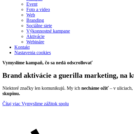
Event
Foto a video
Web
Branding
Sociálne siete
Výkonnostné kampane
Aktivácie
Webináre
Kontakt
Nastavenia cookies
Vymyslíme kampaň, čo sa nedá odscrollovať
Brand aktivácie a guerilla marketing, na 
Niektoré značky len komunikujú. My ich
necháme ožiť
– v uliciach,
skupinu.
Čítaj viac
Vymyslime zážitok spolu