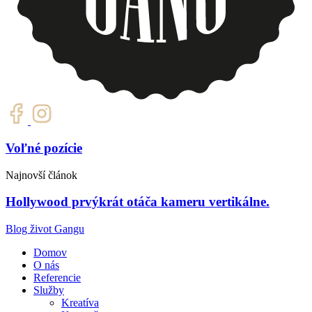
Voľné pozície
Najnovší článok
Hollywood prvýkrát otáča kameru vertikálne.
Blog život Gangu
Domov
O nás
Referencie
Služby
Kreatíva