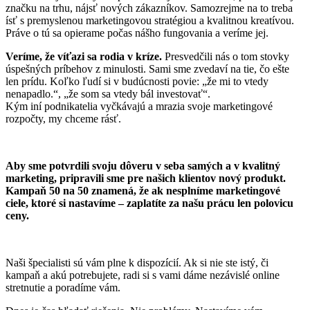
značku na trhu, nájsť nových zákazníkov. Samozrejme na to treba
ísť s premyslenou marketingovou stratégiou a kvalitnou kreatívou.
Práve o tú sa opierame počas nášho fungovania a veríme jej.
Veríme, že víťazi sa rodia v kríze.
Presvedčili nás o tom stovky
úspešných príbehov z minulosti. Sami sme zvedaví na tie, čo ešte
len prídu. Koľko ľudí si v budúcnosti povie: „že mi to vtedy
nenapadlo.“, „že som sa vtedy bál investovať“.
Kým iní podnikatelia vyčkávajú a mrazia svoje marketingové
rozpočty, my chceme rásť.
Aby sme potvrdili svoju dôveru v seba samých a v kvalitný
marketing, pripravili sme pre našich klientov nový produkt.
Kampaň 50 na 50 znamená, že ak nesplníme marketingové
ciele, ktoré si nastavíme – zaplatíte za našu prácu len polovicu
ceny.
Naši špecialisti sú vám plne k dispozícií. Ak si nie ste istý, či
kampaň a akú potrebujete, radi si s vami dáme nezávislé online
stretnutie a poradíme vám.