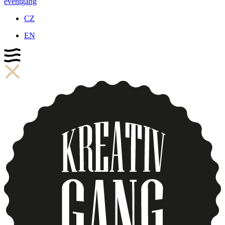
eventgang
CZ
EN