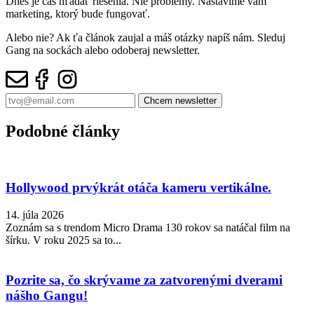
Dnes je čas hľadať riešenia. Nie problémy. Nastavíme vám
marketing, ktorý bude fungovať.
Alebo nie? Ak ťa článok zaujal a máš otázky napíš nám. Sleduj
Gang na sockách alebo odoberaj newsletter.
Podobné články
Hollywood prvýkrát otáča kameru vertikálne.
14. júla 2026
Zoznám sa s trendom Micro Drama 130 rokov sa natáčal film na
šírku. V roku 2025 sa to...
Pozrite sa, čo skrývame za zatvorenými dverami
nášho Gangu!