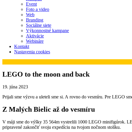
Event
Foto a video
Web
Branding
Sociálne siete
Výkonnostné kampane
Aktivácie
Webináre
Kontakt
Nastavenia cookies
LEGO to the moon and back
19. júna 2023
Prijali sme výzvu a uleteli sme si. A rovno do vesmíru. Pre LEGO sme
Z Malých Bielic až do vesmíru
V máji sme do výšky 35 564m vystrelili 1000 LEGO minifigúrok. LEGOna
pripravené zakončiť svoju expedíciu na tvojom nočnom stolíku.