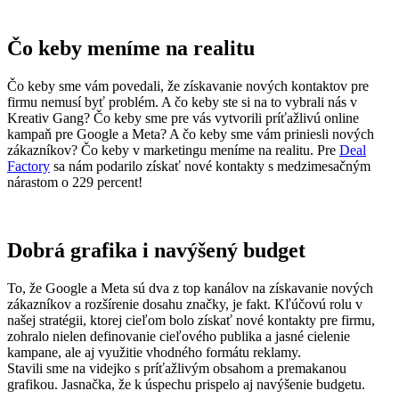
Čo keby meníme na realitu
Čo keby sme vám povedali, že získavanie nových kontaktov pre
firmu nemusí byť problém. A čo keby ste si na to vybrali nás v
Kreativ Gang? Čo keby sme pre vás vytvorili príťažlivú online
kampaň pre Google a Meta? A čo keby sme vám priniesli nových
zákazníkov? Čo keby v marketingu meníme na realitu. Pre
Deal
Factory
sa nám podarilo získať nové kontakty s medzimesačným
nárastom o 229 percent!
Dobrá grafika i navýšený budget
To, že Google a Meta sú dva z top kanálov na získavanie nových
zákazníkov a rozšírenie dosahu značky, je fakt. Kľúčovú rolu v
našej stratégii, ktorej cieľom bolo získať nové kontakty pre firmu,
zohralo nielen definovanie cieľového publika a jasné cielenie
kampane, ale aj využitie vhodného formátu reklamy.
Stavili sme na videjko s príťažlivým obsahom a premakanou
grafikou. Jasnačka, že k úspechu prispelo aj navýšenie budgetu.