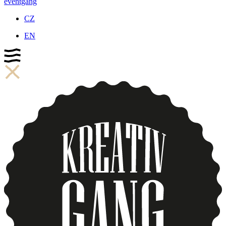
eventgang
CZ
EN