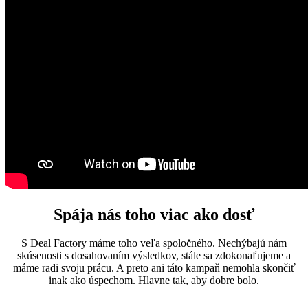
Spája nás toho viac ako dosť
S Deal Factory máme toho veľa spoločného. Nechýbajú nám
skúsenosti s dosahovaním výsledkov, stále sa zdokonaľujeme a
máme radi svoju prácu. A preto ani táto kampaň nemohla skončiť
inak ako úspechom. Hlavne tak, aby dobre bolo.