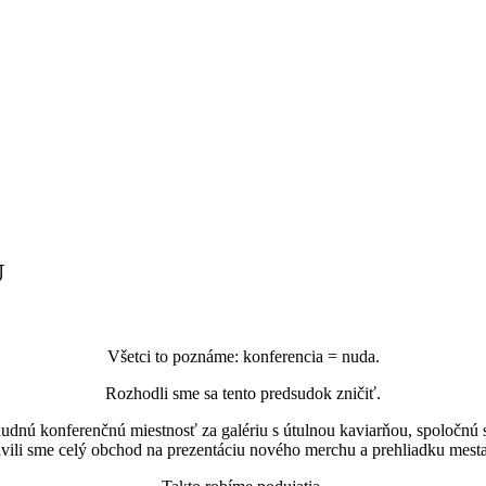
U
Všetci to poznáme: konferencia = nuda.
Rozhodli sme sa tento predsudok zničiť.
 nudnú konferenčnú miestnosť za galériu s útulnou kaviarňou, spoločn
vili sme celý obchod na prezentáciu nového merchu a prehliadku mesta 