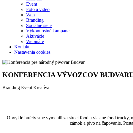
Event
Foto a video
Web
Branding
Sociálne siete
Výkonnostné kampane
Aktivácie
Webináre
Kontakt
Nastavenia cookies
KONFERENCIA VÝVOZCOV BUDVAR
Branding
Event
Kreatíva
Obvyklé bufety sme vymenili za street food a vlastné food trucky,
zámok a pivo na čapovanie. Posta