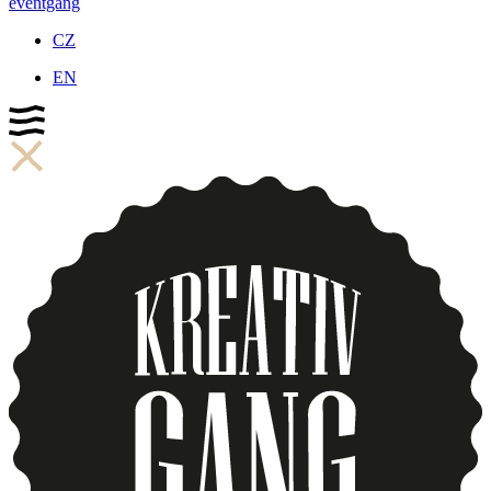
eventgang
CZ
EN