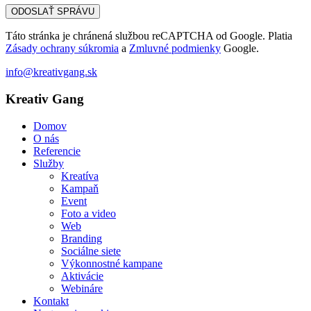
Táto stránka je chránená službou reCAPTCHA od Google. Platia
Zásady ochrany súkromia
a
Zmluvné podmienky
Google.
info@kreativgang.sk
Kreativ Gang
Domov
O nás
Referencie
Služby
Kreatíva
Kampaň
Event
Foto a video
Web
Branding
Sociálne siete
Výkonnostné kampane
Aktivácie
Webináre
Kontakt