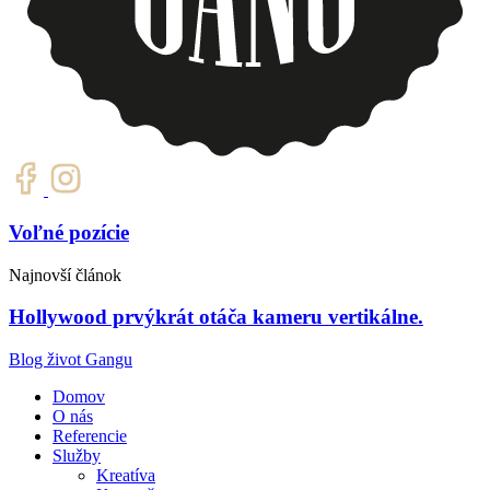
Voľné pozície
Najnovší článok
Hollywood prvýkrát otáča kameru vertikálne.
Blog život Gangu
Domov
O nás
Referencie
Služby
Kreatíva