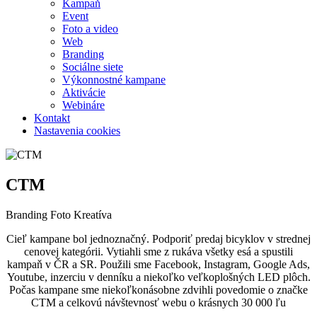
Kampaň
Event
Foto a video
Web
Branding
Sociálne siete
Výkonnostné kampane
Aktivácie
Webináre
Kontakt
Nastavenia cookies
CTM
Branding
Foto
Kreatíva
Cieľ kampane bol jednoznačný. Podporiť predaj bicyklov v strednej
cenovej kategórii. Vytiahli sme z rukáva všetky esá a spustili
kampaň v ČR a SR. Použili sme Facebook, Instagram, Google Ads,
Youtube, inzerciu v denníku a niekoľko veľkoplošných LED plôch.
Počas kampane sme niekoľkonásobne zdvihli povedomie o značke
CTM a celkovú návštevnosť webu o krásnych 30 000 ľu