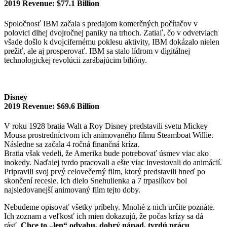
2019 Revenue: $77.1 Billion
Spoločnosť IBM začala s predajom komerčných počítačov v
polovici dlhej dvojročnej paniky na trhoch. Zatiaľ, čo v odvetviach
všade došlo k dvojcifernému poklesu aktivity, IBM dokázalo nielen
prežiť, ale aj prosperovať. IBM sa stalo lídrom v digitálnej
technologickej revolúcii zarábajúcim bilióny.
Disney
2019 Revenue: $69.6 Billion
V roku 1928 bratia Walt a Roy Disney predstavili svetu Mickey
Mousa prostredníctvom ich animovaného filmu Steamboat Willie.
Následne sa začala 4 ročná finančná kríza.
Bratia však vedeli, že Amerika bude potrebovať úsmev viac ako
inokedy. Naďalej tvrdo pracovali a ešte viac investovali do animácií.
Pripravili svoj prvý celovečerný film, ktorý predstavili hneď po
skončení recesie. Ich dielo Snehulienka a 7 trpaslíkov bol
najsledovanejší animovaný film tejto doby.
Nebudeme opisovať všetky príbehy. Mnohé z nich určite poznáte.
Ich zoznam a veľkosť ich mien dokazujú, že počas krízy sa dá
rásť.
Chce to „len“ odvahu, dobrý nápad, tvrdú prácu