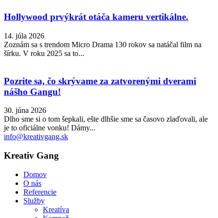
Hollywood prvýkrát otáča kameru vertikálne.
14. júla 2026
Zoznám sa s trendom Micro Drama 130 rokov sa natáčal film na
šírku. V roku 2025 sa to...
Pozrite sa, čo skrývame za zatvorenými dverami
nášho Gangu!
30. júna 2026
Dlho sme si o tom šepkali, ešte dlhšie sme sa časovo zlaďovali, ale
je to oficiálne vonku! Dámy...
info@kreativgang.sk
Kreativ Gang
Domov
O nás
Referencie
Služby
Kreatíva