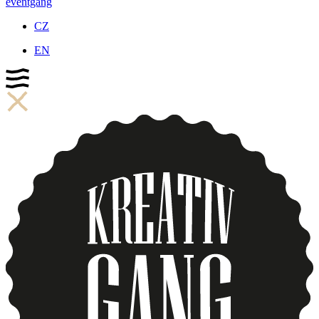
eventgang
CZ
EN