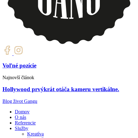
Voľné pozície
Najnovší článok
Hollywood prvýkrát otáča kameru vertikálne.
Blog život Gangu
Domov
O nás
Referencie
Služby
Kreatíva