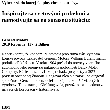
Vyberte si, do ktorej skupiny chcete patriť vy.
Inšpirujte sa svetovými príbehmi a
namotivujte sa na súčasnú situáciu:
General Motors
2019 Revenue: 137, 2 Billion
Napriek tomu, že koncom 19. storočia jeho firma stále vyrábala
koňské povozy, zakladateľ General Motors, William Durant, zacítil
podnikateľskú šancu. V roku 1904 prešiel do novovytvoreného
automobilového priemyslu nákupom spoločnosti Buick Motor
Company. Následne sa nezľakol prichádzajúcej krízy a 30%
poklesu obchodnej činnosti. Reagoval rýchlo a založil holdingovú
spoločnosť General motors s cieľom kúpiť a združiť viacerých
výrobcov. Táto stratégia GM fungovala, pretože sa stala jednou z
najväčších korporácií v histórii sveta.
IBM