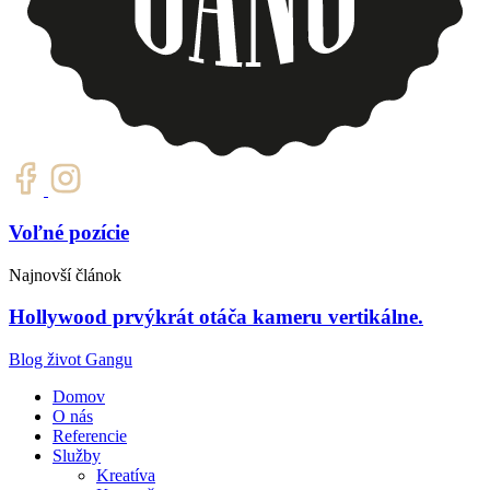
Voľné pozície
Najnovší článok
Hollywood prvýkrát otáča kameru vertikálne.
Blog život Gangu
Domov
O nás
Referencie
Služby
Kreatíva