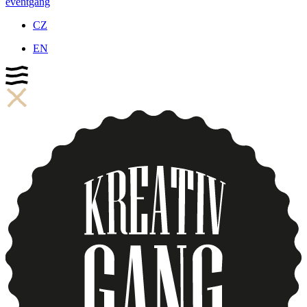
eventgang
CZ
EN