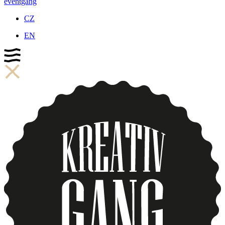
eventgang
CZ
EN