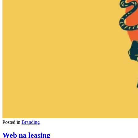
Posted in
Branding
Web na leasing