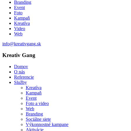
Branding
Event
Foto
Kampaň
Kreatíva
Video
Web
info@kreativgang.sk
Kreativ Gang
Domov
O nás
Referencie
Služby
Kreatíva
Kampaň
Event
Foto a video
Web
Branding
Sociálne siete
Výkonnostné kampane
Aktivácie