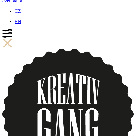
eventgang
CZ
EN