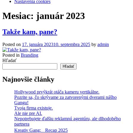
Nastavenia cookies
Mesiac:
január 2023
Takže kam, pane?
Posted on
17. januára 2023
10. septembra 2025
by
admin
Posted in
Branding
Hľadať
Hľadať
Najnovšie články
Hollywood prvýkrát otáča kameru vertikálne.
Pozrite sa, čo skrývame za zatvorenými dverami nášho
Gangu!
Tvoja firma existuje.
Ale nie pre AI.
Nepotrebujete ďalšiu reklamnú agentúru, ale dlhodobého
partnera
Kreativ Gang: Recap 2025