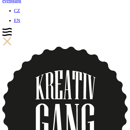
eventgang
CZ
EN