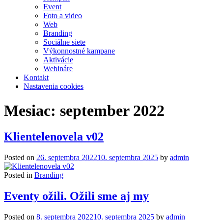
Event
Foto a video
Web
Branding
Sociálne siete
Výkonnostné kampane
Aktivácie
Webináre
Kontakt
Nastavenia cookies
Mesiac:
september 2022
Klientelenovela v02
Posted on
26. septembra 2022
10. septembra 2025
by
admin
Posted in
Branding
Eventy ožili. Ožili sme aj my
Posted on
8. septembra 2022
10. septembra 2025
by
admin