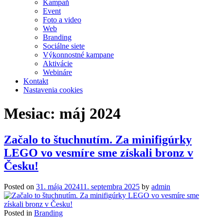
Kampaň
Event
Foto a video
Web
Branding
Sociálne siete
Výkonnostné kampane
Aktivácie
Webináre
Kontakt
Nastavenia cookies
Mesiac:
máj 2024
Začalo to štuchnutím. Za minifigúrky
LEGO vo vesmíre sme získali bronz v
Česku!
Posted on
31. mája 2024
11. septembra 2025
by
admin
Posted in
Branding