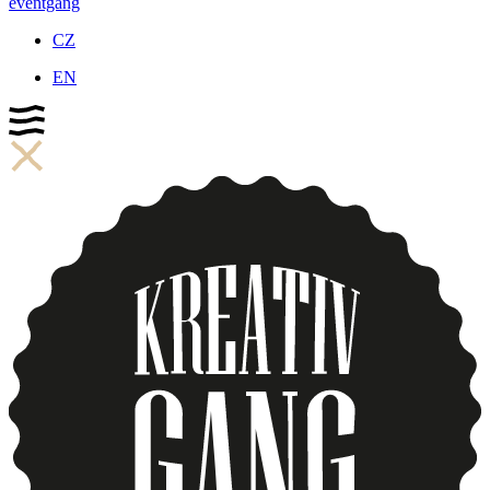
eventgang
CZ
EN