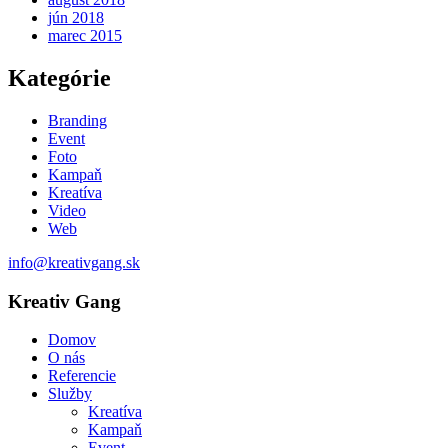
jún 2018
marec 2015
Kategórie
Branding
Event
Foto
Kampaň
Kreatíva
Video
Web
info@kreativgang.sk
Kreativ Gang
Domov
O nás
Referencie
Služby
Kreatíva
Kampaň
Event