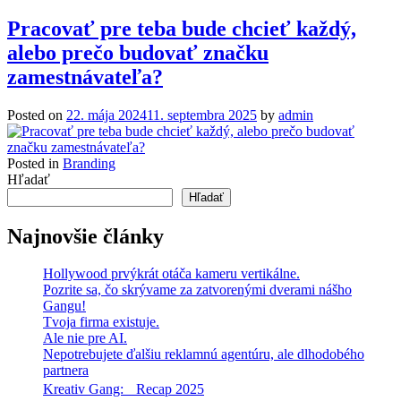
Pracovať pre teba bude chcieť každý,
alebo prečo budovať značku
zamestnávateľa?
Posted on
22. mája 2024
11. septembra 2025
by
admin
Posted in
Branding
Hľadať
Hľadať
Najnovšie články
Hollywood prvýkrát otáča kameru vertikálne.
Pozrite sa, čo skrývame za zatvorenými dverami nášho
Gangu!
Tvoja firma existuje.
Ale nie pre AI.
Nepotrebujete ďalšiu reklamnú agentúru, ale dlhodobého
partnera
Kreativ Gang: Recap 2025